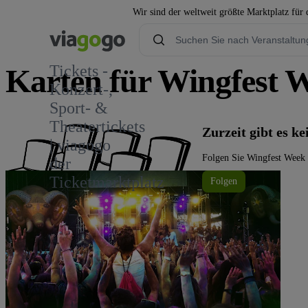
Wir sind der weltweit größte Marktplatz für
Tickets -
Karten für Wingfest 
Konzert-,
Sport- &
Theatertickets
Zurzeit gibt es k
| viagogo
Folgen Sie Wingfest Week a
der
Ticketmarktplatz
Folgen