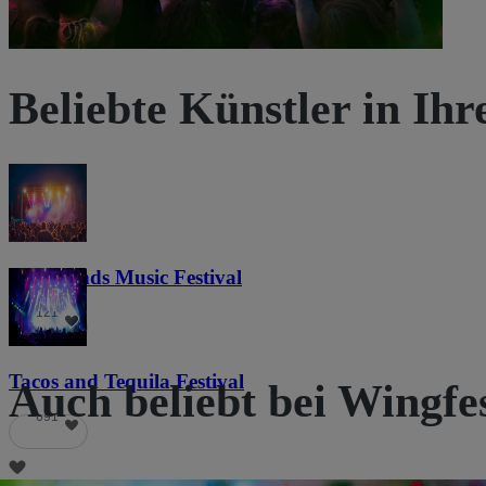
Beliebte Künstler in Ih
Lost Lands Music Festival
121
Tacos and Tequila Festival
Auch beliebt bei Wingf
691