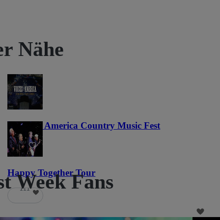
rer Nähe
Voices of America Country Music Fest
36
Happy Together Tour
est Week Fans
111