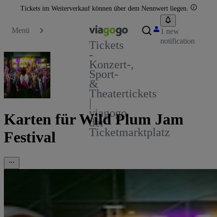
Tickets im Weiterverkauf können über dem Nennwert liegen.
Menü
1 new
notification
Tickets
-
Konzert-,
Sport-
&
Theatertickets
|
viagogo
Karten für Wild Plum Jam
der
Ticketmarktplatz
Festival