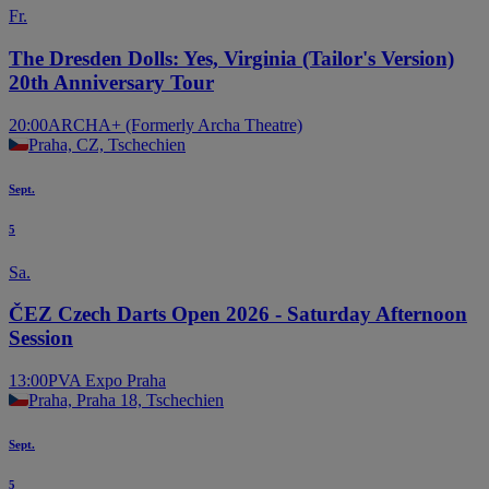
Fr.
The Dresden Dolls: Yes, Virginia (Tailor's Version)
20th Anniversary Tour
20:00
ARCHA+ (Formerly Archa Theatre)
Praha, CZ, Tschechien
Sept.
5
Sa.
ČEZ Czech Darts Open 2026 - Saturday Afternoon
Session
13:00
PVA Expo Praha
Praha, Praha 18, Tschechien
Sept.
5