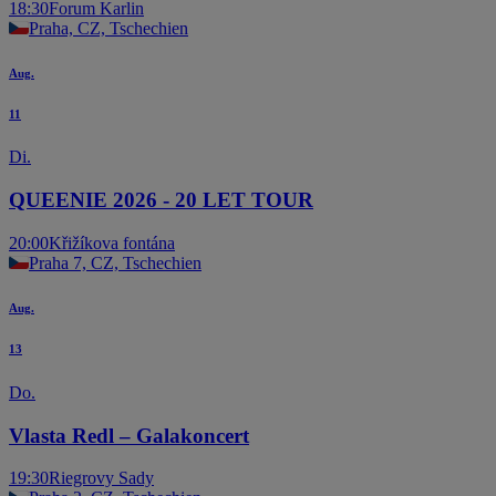
18:30
Forum Karlin
Praha, CZ, Tschechien
Aug.
11
Di.
QUEENIE 2026 - 20 LET TOUR
20:00
Křižíkova fontána
Praha 7, CZ, Tschechien
Aug.
13
Do.
Vlasta Redl – Galakoncert
19:30
Riegrovy Sady