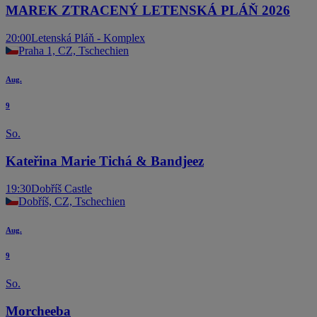
MAREK ZTRACENÝ LETENSKÁ PLÁŇ 2026
20:00
Letenská Pláň - Komplex
Praha 1, CZ, Tschechien
Aug.
9
So.
Kateřina Marie Tichá & Bandjeez
19:30
Dobříš Castle
Dobříš, CZ, Tschechien
Aug.
9
So.
Morcheeba