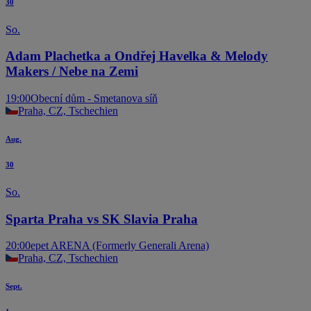
30
So.
Adam Plachetka a Ondřej Havelka & Melody
Makers / Nebe na Zemi
19:00
Obecní dům - Smetanova síň
Praha, CZ, Tschechien
Aug.
30
So.
Sparta Praha vs SK Slavia Praha
20:00
epet ARENA (Formerly Generali Arena)
Praha, CZ, Tschechien
Sept.