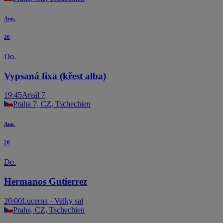
Aug.
20
Do.
Vypsaná fixa (křest alba)
19:45
Areál 7
Praha 7, CZ, Tschechien
Aug.
20
Do.
Hermanos Gutierrez
20:00
Lucerna - Velky sal
Praha, CZ, Tschechien