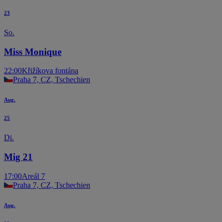
23
So.
Miss Monique
22:00
Křižíkova fontána
Praha 7, CZ, Tschechien
Aug.
25
Di.
Mig 21
17:00
Areál 7
Praha 7, CZ, Tschechien
Aug.