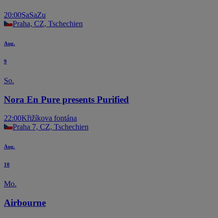
20:00
SaSaZu
Praha, CZ, Tschechien
Aug.
9
So.
Nora En Pure presents Purified
22:00
Křižíkova fontána
Praha 7, CZ, Tschechien
Aug.
10
Mo.
Airbourne