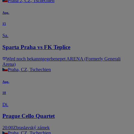
Praha 2, CZ, Tschechien
Aug.
15
Sa.
Sparta Praha vs FK Teplice
Wird noch bekanntgegeben
epet ARENA (Formerly Generali
Arena)
Praha, CZ, Tschechien
Aug.
18
Di.
Prague Cello Quartet
20:00
Zbraslavský zámek
Praha, CZ, Tschechien