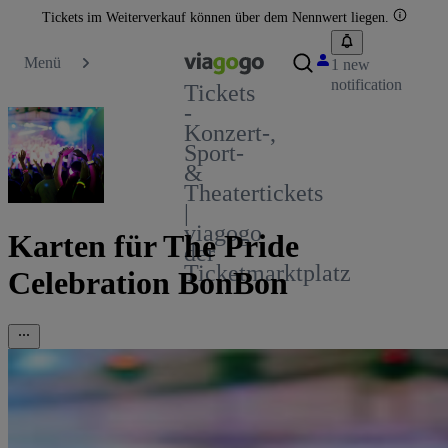
Tickets im Weiterverkauf können über dem Nennwert liegen.
Menü
1 new
notification
Tickets
-
Konzert-,
Sport-
&
Theatertickets
|
viagogo
Karten für The Pride
der
Ticketmarktplatz
Celebration BonBon