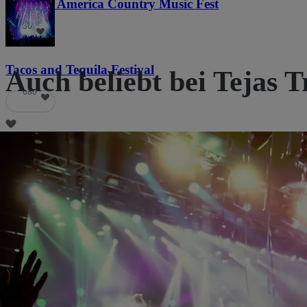
Voices of America Country Music Fest
36
Tacos and Tequila Festival
Auch beliebt bei Tejas 
686