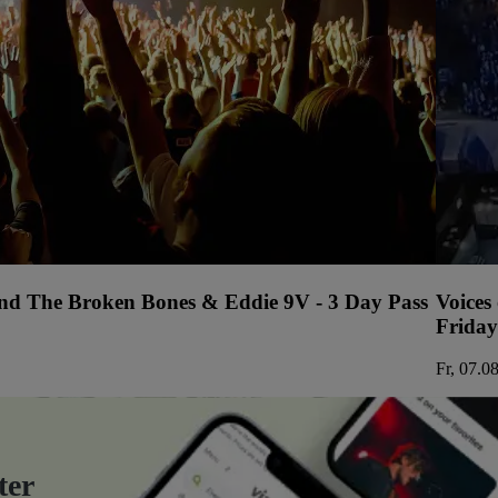
 and The Broken Bones & Eddie 9V - 3 Day Pass
Voices
Friday
Fr, 07.0
ter