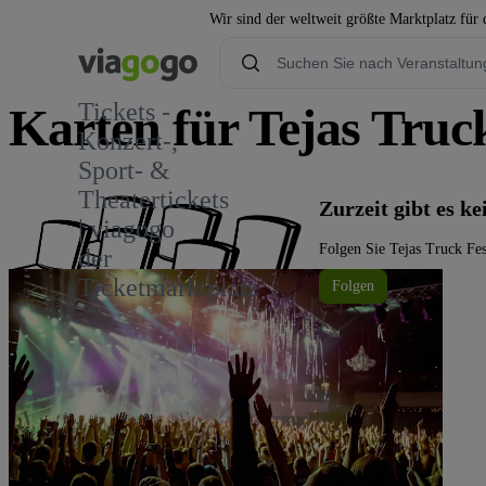
Wir sind der weltweit größte Marktplatz für
Tickets -
Karten für Tejas Truc
Konzert-,
Sport- &
Theatertickets
Zurzeit gibt es k
| viagogo
Folgen Sie Tejas Truck Fes
der
Ticketmarktplatz
Folgen