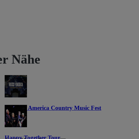
rer Nähe
Voices of America Country Music Fest
36
Happy Together Tour