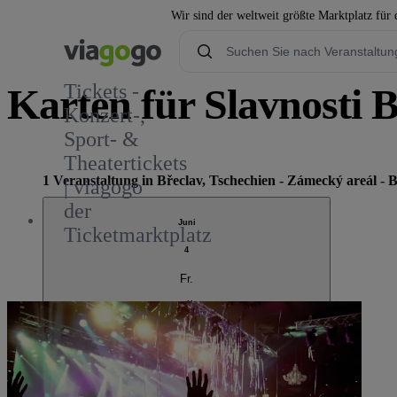
Wir sind der weltweit größte Marktplatz für
Tickets -
Karten für Slavnosti B
Konzert-,
Sport- &
Theatertickets
1 Veranstaltung in Břeclav, Tschechien - Zámecký areál - 
| viagogo
der
Juni
Ticketmarktplatz
4
Fr.
Slavnosti Břeclav 2027
15:00
Břeclav, Tschechien
Zámecký areál - Břeclav
Zámecký areál - Břeclav
Ausverkauft