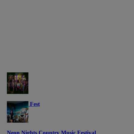
Haunted Fest
59
Neon Nights Country Music Festival