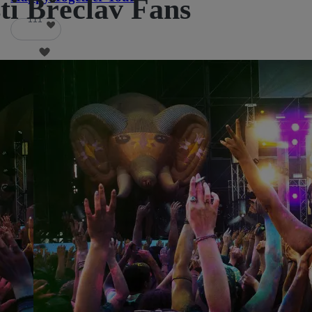
ti Břeclav Fans
111