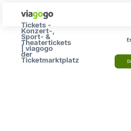
Tickets -
Konzert-,
Sport- &
Es
Theatertickets
| viagogo
der
Ticketmarktplatz
D