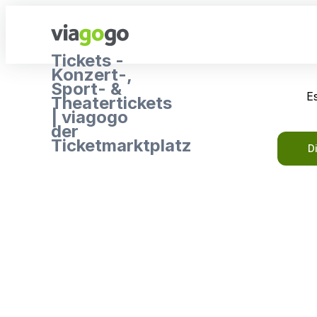
Tickets -
Konzert-,
Sport- &
Es
Theatertickets
| viagogo
der
Ticketmarktplatz
D