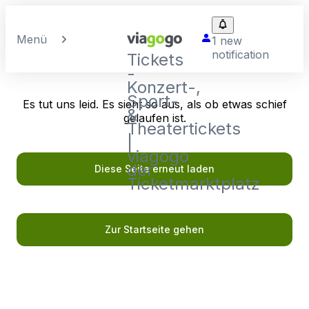
Menü
1 new
notification
Tickets
-
Konzert-,
Sport-
Es tut uns leid. Es sieht so aus, als ob etwas schief
&
gelaufen ist.
Theatertickets
|
viagogo
der
Diese Seite erneut laden
Ticketmarktplatz
Zur Startseite gehen