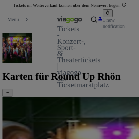
Tickets im Weiterverkauf können über dem Nennwert liegen.
Menü
1 new
notification
Tickets
-
Konzert-,
Sport-
&
Theatertickets
|
viagogo
Karten für Round Up Rhön
der
Ticketmarktplatz