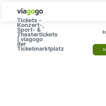
Tickets -
Konzert-,
Sport- &
Es
Theatertickets
| viagogo
der
Ticketmarktplatz
D