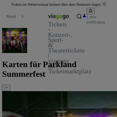
Tickets im Weiterverkauf können über dem Nennwert liegen.
Menü
1 new
notification
Tickets
-
Konzert-,
Sport-
&
Theatertickets
|
viagogo
Karten für Parkland
der
Ticketmarktplatz
Summerfest