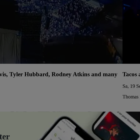
avis, Tyler Hubbard, Rodney Atkins and many
Tacos 
Sa, 19 S
Thomas 
ter