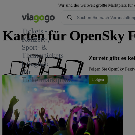
Wir sind der weltweit größte Marktplatz für
Tickets -
Karten für OpenSky F
Konzert-,
Sport- &
Theatertickets
Zurzeit gibt es k
| viagogo
Folgen Sie OpenSky Festiva
der
Ticketmarktplatz
Folgen