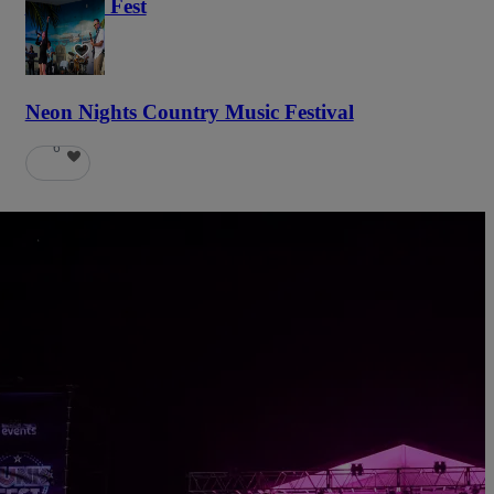
Haunted Fest
59
Neon Nights Country Music Festival
6