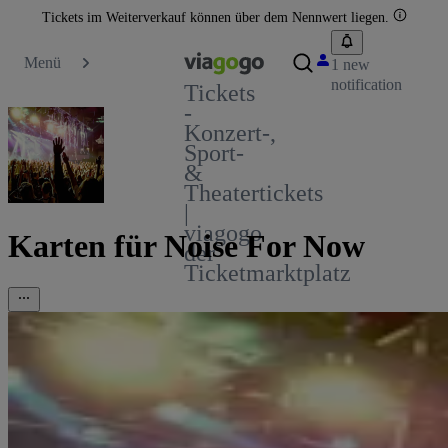
Tickets im Weiterverkauf können über dem Nennwert liegen.
Menü
1 new
notification
Tickets
-
Konzert-,
Sport-
&
Theatertickets
|
viagogo
Karten für Noise For Now
der
Ticketmarktplatz