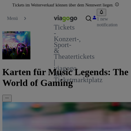
Tickets im Weiterverkauf können über dem Nennwert liegen.
Menü
1 new
notification
Tickets
-
Konzert-,
Sport-
&
Theatertickets
|
viagogo
Karten für Music Legends: The
der
Ticketmarktplatz
World of Gaming