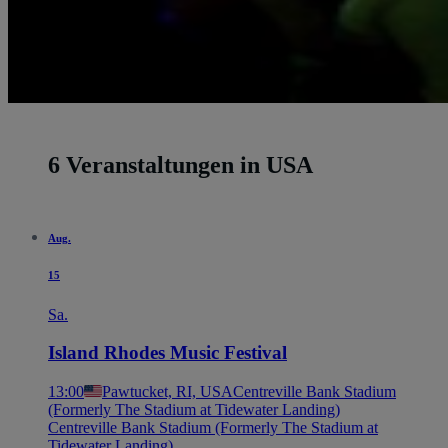
6 Veranstaltungen in USA
Aug.
15
Sa.
Island Rhodes Music Festival
13:00
Pawtucket, RI, USA
Centreville Bank Stadium
(Formerly The Stadium at Tidewater Landing)
Centreville Bank Stadium (Formerly The Stadium at
Tidewater Landing)