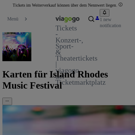
Tickets im Weiterverkauf können über dem Nennwert liegen.
Menü
1 new
notification
Tickets
-
Konzert-,
Sport-
&
Theatertickets
|
viagogo
Karten für Island Rhodes
der
Ticketmarktplatz
Music Festival