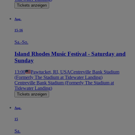
Tickets anzeigen
Aug.
15-16
Sa.-So.
Island Rhodes Music Festival - Saturday and
Sunday
13:00
Pawtucket, RI, USA
Centreville Bank Stadium
(Formerly The Stadium at Tidewater Landing)
Centreville Bank Stadium (Formerly The Stadium at
Tidewater Landing)
Tickets anzeigen
Aug.
15
Sa.