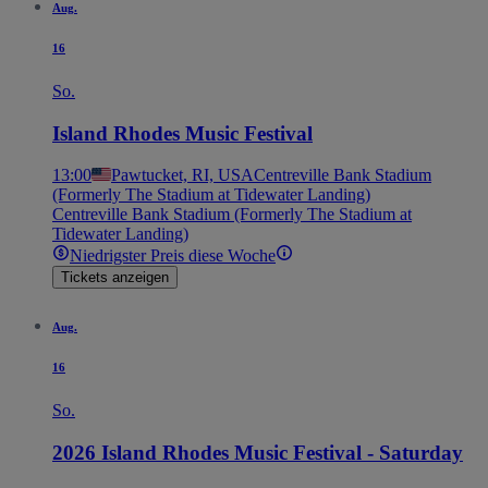
Aug.
16
So.
Island Rhodes Music Festival
13:00
Pawtucket, RI, USA
Centreville Bank Stadium
(Formerly The Stadium at Tidewater Landing)
Centreville Bank Stadium (Formerly The Stadium at
Tidewater Landing)
Niedrigster Preis diese Woche
Tickets anzeigen
Aug.
16
So.
2026 Island Rhodes Music Festival - Saturday