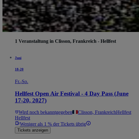
1 Veranstaltung in Clisson, Frankreich - Hellfest
Juni
18-20
Fr.-So.
Hellfest Open Air Festival - 4 Day Pass (June
17-20, 2027)
Wird noch bekanntgegeben
Clisson, Frankreich
Hellfest
Hellfest
Weniger als 1 % der Tickets übrig
Tickets anzeigen