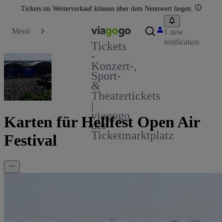
Tickets im Weiterverkauf können über dem Nennwert liegen.
Menü
1 new
notification
Tickets
-
Konzert-,
Sport-
&
Theatertickets
|
viagogo
Karten für Hellfest Open Air
der
Ticketmarktplatz
Festival