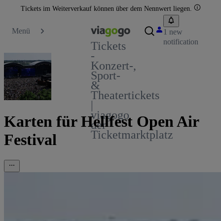
Tickets im Weiterverkauf können über dem Nennwert liegen.
Menü
1 new
notification
Tickets
-
Konzert-,
Sport-
&
Theatertickets
|
viagogo
Karten für Hellfest Open Air
der
Ticketmarktplatz
Festival