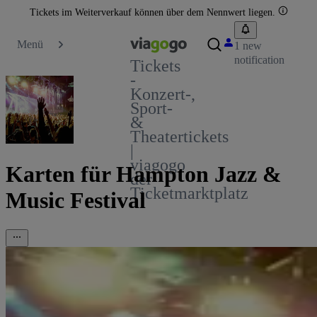
Tickets im Weiterverkauf können über dem Nennwert liegen.
Menü
1 new
notification
Tickets
-
Konzert-,
Sport-
&
Theatertickets
|
viagogo
Karten für Hampton Jazz &
der
Ticketmarktplatz
Music Festival