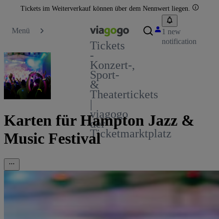
Tickets im Weiterverkauf können über dem Nennwert liegen.
Menü
1 new
notification
Tickets
-
Konzert-,
Sport-
&
Theatertickets
|
viagogo
Karten für Hampton Jazz &
der
Ticketmarktplatz
Music Festival