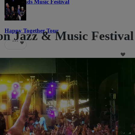
Lost Lands Music Festival
121
Happy Together Tour
on Jazz & Music Festival
111