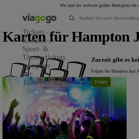
Wir sind der weltweit größte Marktplatz für
Tickets -
Karten für Hampton J
Konzert-,
Sport- &
Theatertickets
Zurzeit gibt es 
| viagogo
Folgen Sie Hampton Jazz & 
der
Ticketmarktplatz
Folgen