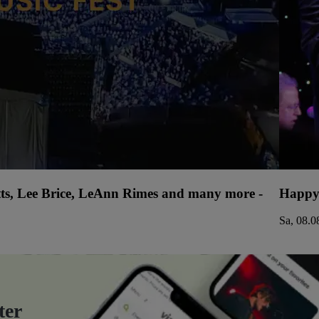
tts, Lee Brice, LeAnn Rimes and many more -
Happy
Sa, 08.0
ter