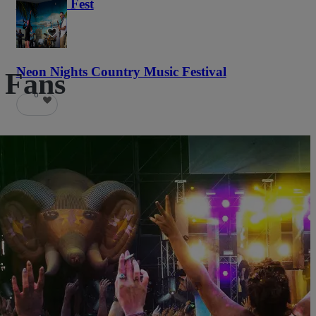
Haunted Fest
58
Neon Nights Country Music Festival
 Fans
6