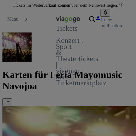
Tickets im Weiterverkauf können über dem Nennwert liegen.
Menü
1 new
notification
Tickets
-
Konzert-,
Sport-
&
Theatertickets
|
viagogo
Karten für Feria Mayomusic
der
Ticketmarktplatz
Navojoa