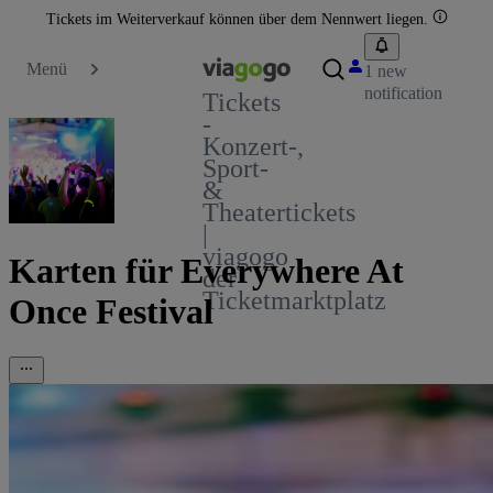
Tickets im Weiterverkauf können über dem Nennwert liegen.
Menü
1 new
notification
Tickets
-
Konzert-,
Sport-
&
Theatertickets
|
viagogo
Karten für Everywhere At
der
Ticketmarktplatz
Once Festival