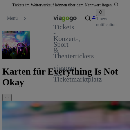
Tickets im Weiterverkauf können über dem Nennwert liegen.
Menü
1 new
notification
Tickets
-
Konzert-,
Sport-
&
Theatertickets
|
viagogo
Karten für Everything Is Not
der
Ticketmarktplatz
Okay