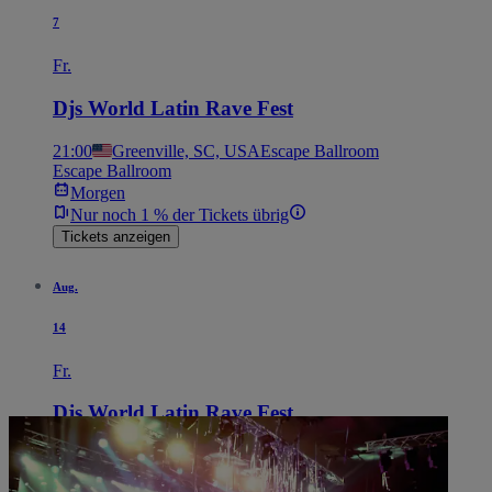
7
Fr.
Djs World Latin Rave Fest
21:00
Greenville, SC, USA
Escape Ballroom
Escape Ballroom
Morgen
Nur noch 1 % der Tickets übrig
Tickets anzeigen
Aug.
14
Fr.
Djs World Latin Rave Fest
21:00
Phoenix, AZ, USA
El Capri
El Capri