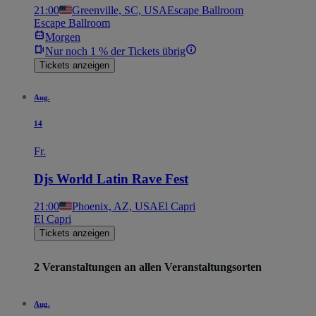
21:00
Greenville, SC, USA
Escape Ballroom
Escape Ballroom
Morgen
Nur noch 1 % der Tickets übrig
Tickets anzeigen
Aug.
14
Fr.
Djs World Latin Rave Fest
21:00
Phoenix, AZ, USA
El Capri
El Capri
Tickets anzeigen
2 Veranstaltungen an allen Veranstaltungsorten
Aug.