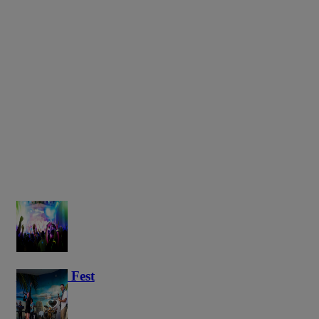
Haunted Fest
58