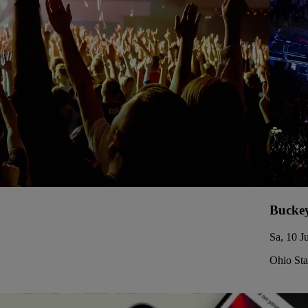
Buckey
Sa, 10 J
Ohio St