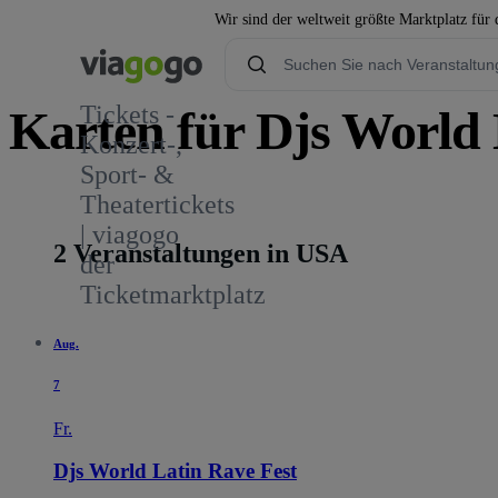
Wir sind der weltweit größte Marktplatz für
Tickets -
Karten für Djs World 
Konzert-,
Sport- &
1
Theatertickets
| viagogo
2 Veranstaltungen in USA
der
Ticketmarktplatz
Aug.
7
Fr.
Djs World Latin Rave Fest