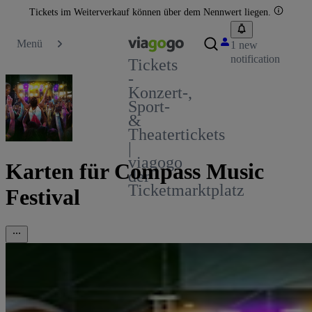
Tickets im Weiterverkauf können über dem Nennwert liegen.
Menü
1 new
notification
Tickets
-
Konzert-,
Sport-
&
Theatertickets
|
viagogo
Karten für Compass Music
der
Ticketmarktplatz
Festival