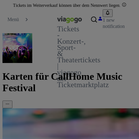
Tickets im Weiterverkauf können über dem Nennwert liegen.
Menü
1 new
notification
Tickets
-
Konzert-,
Sport-
&
Theatertickets
|
viagogo
Karten für CallHome Music
der
Ticketmarktplatz
Festival