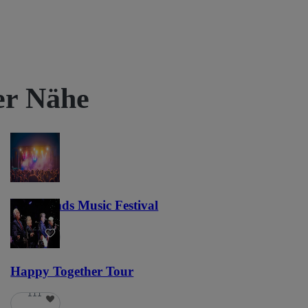
rer Nähe
Lost Lands Music Festival
121
Happy Together Tour
111