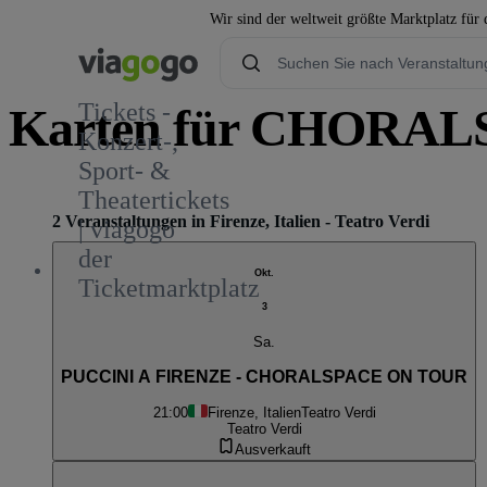
Wir sind der weltweit größte Marktplatz für
Tickets -
Karten für CHORALS
Konzert-,
Sport- &
Theatertickets
2 Veranstaltungen in Firenze, Italien - Teatro Verdi
| viagogo
der
Okt.
Ticketmarktplatz
3
Sa.
PUCCINI A FIRENZE - CHORALSPACE ON TOUR
21:00
Firenze, Italien
Teatro Verdi
Teatro Verdi
Ausverkauft