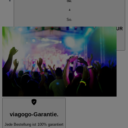
Okt.
4
So.
PUCCINI A FIRENZE - CHORALSPACE ON TOUR
17:00
Firenze, Italien
Teatro Verdi
Teatro Verdi
Ausverkauft
viagogo-Garantie.
Jede Bestellung ist 100% garantiert