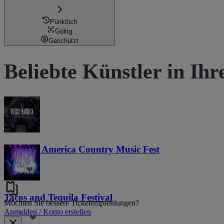
Pünktlich
Gültig
Geschützt
Beliebte Künstler in Ih
Voices of America Country Music Fest
36
Tacos and Tequila Festival
Möchten Sie bessere Ticketempfehlungen?
Anmelden / Konto erstellen
689