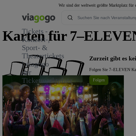
Wir sind der weltweit größte Marktplatz für
Tickets -
Karten für 7–ELEVEN 
Konzert-,
Sport- &
Theatertickets
Zurzeit gibt es 
| viagogo
Folgen Sie 7–ELEVEN Kaohs
der
Ticketmarktplatz
Folgen