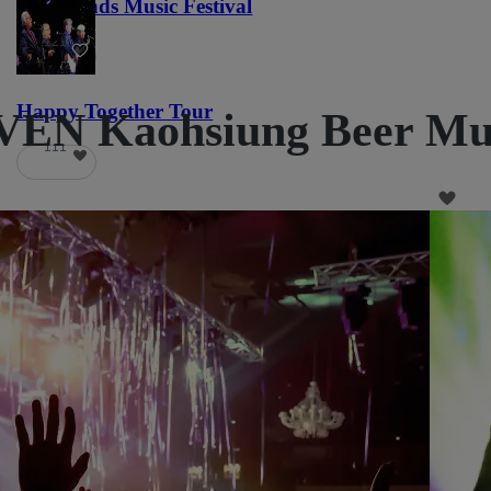
Lost Lands Music Festival
121
Happy Together Tour
VEN Kaohsiung Beer Mus
111