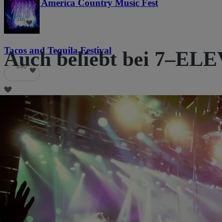
Voices of America Country Music Fest
36
Tacos and Tequila Festival
Auch beliebt bei 7–ELE
690