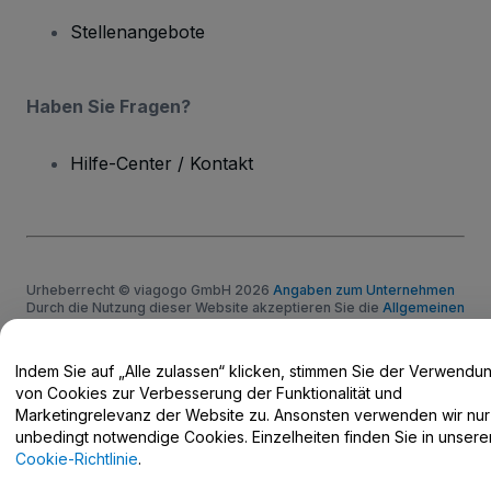
Stellenangebote
Haben Sie Fragen?
Hilfe-Center / Kontakt
Urheberrecht © viagogo GmbH 2026
Angaben zum Unternehmen
Durch die Nutzung dieser Website akzeptieren Sie die
Allgemeinen
Geschäftsbedingungen
und die
Datenschutzerklärung
sowie die
Cookie-Richtlinie
und
Datenschutzrichtlinie für Mobilanwendungen
Keine Weitergabe meiner personenbezogenen Daten/Ihre
Indem Sie auf „Alle zulassen“ klicken, stimmen Sie der Verwendu
Datenschutzoptionen
von Cookies zur Verbesserung der Funktionalität und
Marketingrelevanz der Website zu. Ansonsten verwenden wir nur
unbedingt notwendige Cookies. Einzelheiten finden Sie in unsere
Cookie-Richtlinie
.