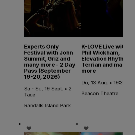
Experts Only
K-LOVE Live with
Festival with John
Phil Wickham,
Summit, Griz and
Elevation Rhythm,
many more - 2 Day
Terrian and many
Pass (September
more
19-20, 2026)
Do, 13 Aug. • 19:30
Sa - So, 19 Sept. • 2
Beacon Theatre
Tage
Randalls Island Park