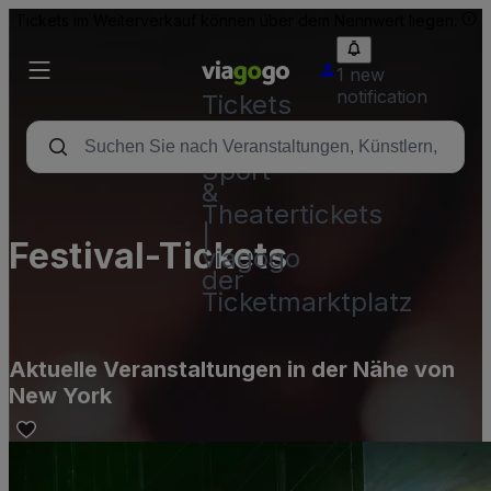
Tickets im Weiterverkauf können über dem Nennwert liegen.
1 new
notification
Tickets
-
Konzert-,
Sport-
&
Theatertickets
|
Festival-Tickets
viagogo
der
Ticketmarktplatz
Aktuelle Veranstaltungen in der Nähe von
New York