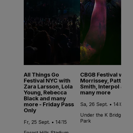
All Things Go
CBGB Festival with
Festival NYC with
Morrissey, Patti
Zara Larsson, Lola
Smith, Interpol and
Young, Rebecca
many more
Black and many
more - Friday Pass
Sa, 26 Sept. • 14:00
Only
Under the K Bridge
Park
Fr, 25 Sept. • 14:15
Forest Hills Stadium