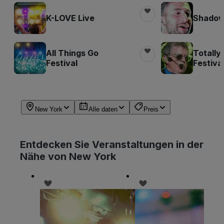
K-LOVE Live
Shadow 
All Things Go
Totally
Festival
Festiva
New York
Alle daten
Preis
Entdecken Sie Veranstaltungen in der
Nähe von New York