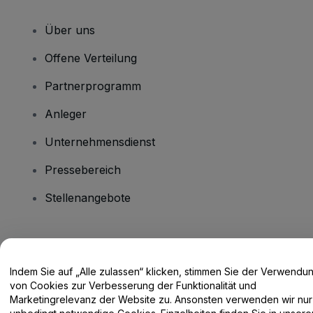
Über uns
Offene Verteilung
Partnerprogramm
Anleger
Unternehmensdienst
Pressebereich
Stellenangebote
Haben Sie Fragen?
Indem Sie auf „Alle zulassen“ klicken, stimmen Sie der Verwendu
Hilfe-Center / Kontakt
von Cookies zur Verbesserung der Funktionalität und
Marketingrelevanz der Website zu. Ansonsten verwenden wir nur