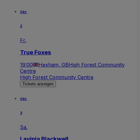
Okt.
2
Fr.
True Foxes
19:00
Hexham, GB
High Forest Community
Centre
High Forest Community Centre
Tickets anzeigen
Okt.
3
Sa.
Lavinia Blackwell