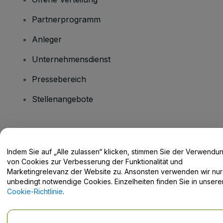
Partnerprogramm
Anleger
Unternehmensdienst
Pressebereich
Stellenangebote
Haben Sie Fragen?
Indem Sie auf „Alle zulassen“ klicken, stimmen Sie der Verwendu
Hilfe-Center / Kontakt
von Cookies zur Verbesserung der Funktionalität und
Marketingrelevanz der Website zu. Ansonsten verwenden wir nur
unbedingt notwendige Cookies. Einzelheiten finden Sie in unsere
Cookie-Richtlinie
.
Urheberrecht © viagogo GmbH 2026
Angaben zum Unternehmen