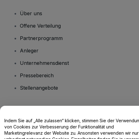
Über uns
Offene Verteilung
Partnerprogramm
Anleger
Unternehmensdienst
Pressebereich
Stellenangebote
Haben Sie Fragen?
Indem Sie auf „Alle zulassen“ klicken, stimmen Sie der Verwendu
Hilfe-Center / Kontakt
von Cookies zur Verbesserung der Funktionalität und
Marketingrelevanz der Website zu. Ansonsten verwenden wir nur