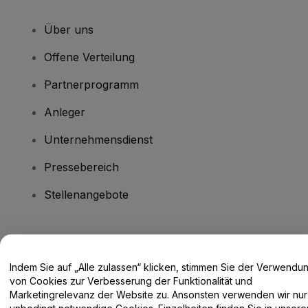
Über uns
Offene Verteilung
Partnerprogramm
Anleger
Unternehmensdienst
Pressebereich
Stellenangebote
Haben Sie Fragen?
Indem Sie auf „Alle zulassen“ klicken, stimmen Sie der Verwendu
Hilfe-Center / Kontakt
von Cookies zur Verbesserung der Funktionalität und
Marketingrelevanz der Website zu. Ansonsten verwenden wir nur