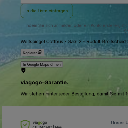
Adresse
In die Liste eintragen
Indem Sie sich anmelden oder ein Konto erstellen, st
SM
Weltspiegel Cottbus - Saal 2
-
Rudolf Breitscheid
Kopieren
In Google Maps öffnen
viagogo-Garantie.
Wir stehen hinter jeder Bestellung, damit Sie m
Unser 