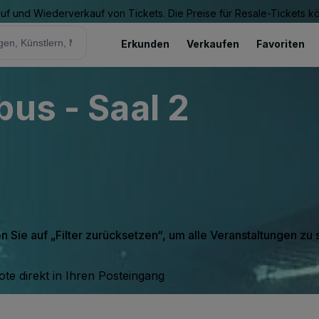
Kauf und Wiederverkauf von Tickets. Die Preise für Resale-Tickets 
Erkunden
Verkaufen
Favoriten
bus - Saal 2
en Sie auf „Filter zurücksetzen“, um alle Veranstaltungen zu
te direkt in Ihren Posteingang