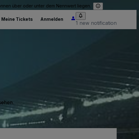
können über oder unter dem Nennwert liegen.
Meine Tickets
Anmelden
1 new notification
 sehen.