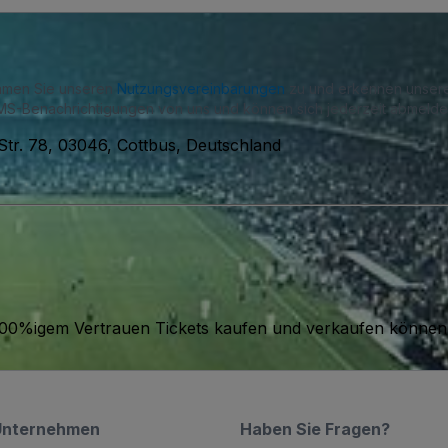
immen Sie unseren
Nutzungsvereinbarungen
zu und erkennen unse
S-Benachrichtigungen von uns und können sich jederzeit abmelde
 Str. 78, 03046, Cottbus, Deutschland
it 100%igem Vertrauen Tickets kaufen und verkaufen können
Unternehmen
Haben Sie Fragen?