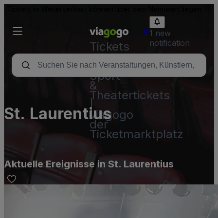
Tickets im Weiterverkauf können über dem Nennwert liegen.
1 new
notification
Tickets
-
Konzert-,
Sport-
&
Theatertickets
|
St. Laurentius
viagogo
der
Ticketmarktplatz
Aktuelle Ereignisse in St. Laurentius