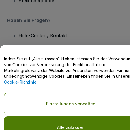
Stellenangebote
Haben Sie Fragen?
Hilfe-Center / Kontakt
Indem Sie auf „Alle zulassen“ klicken, stimmen Sie der Verwendu
von Cookies zur Verbesserung der Funktionalität und
Urheberrecht © viagogo GmbH 2026
Angaben zum Unternehmen
Marketingrelevanz der Website zu. Ansonsten verwenden wir nur
Durch die Nutzung dieser Website akzeptieren Sie die
Allgemeinen
unbedingt notwendige Cookies. Einzelheiten finden Sie in unsere
Geschäftsbedingungen
und die
Datenschutzerklärung
sowie die
Cookie-Richtlinie
.
Cookie-Richtlinie
und
Datenschutzrichtlinie für Mobilanwendungen
Keine Weitergabe meiner personenbezogenen Daten/Ihre
Datenschutzoptionen
Einstellungen verwalten
Alle zulassen