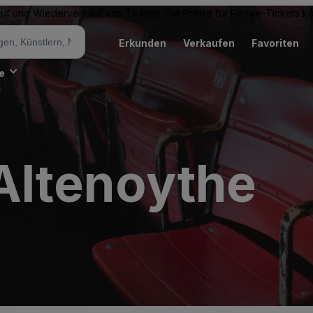
Kauf und Wiederverkauf von Tickets. Die Preise für Resale-Tickets 
Erkunden
Verkaufen
Favoriten
e
Altenoythe