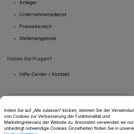
Anleger
Unternehmensdienst
Pressebereich
Stellenangebote
Haben Sie Fragen?
Hilfe-Center / Kontakt
Urheberrecht © viagogo GmbH 2026
Angaben zum Unternehmen
Indem Sie auf „Alle zulassen“ klicken, stimmen Sie der Verwendu
Durch die Nutzung dieser Website akzeptieren Sie die
Allgemeinen
von Cookies zur Verbesserung der Funktionalität und
Geschäftsbedingungen
und die
Datenschutzerklärung
sowie die
Marketingrelevanz der Website zu. Ansonsten verwenden wir nur
Cookie-Richtlinie
und
Datenschutzrichtlinie für Mobilanwendungen
unbedingt notwendige Cookies. Einzelheiten finden Sie in unsere
Keine Weitergabe meiner personenbezogenen Daten/Ihre