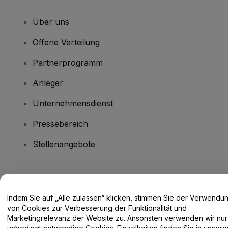
Über uns
Offene Verteilung
Partnerprogramm
Anleger
Unternehmensdienst
Pressebereich
Stellenangebote
Haben Sie Fragen?
Indem Sie auf „Alle zulassen“ klicken, stimmen Sie der Verwendu
Hilfe-Center / Kontakt
von Cookies zur Verbesserung der Funktionalität und
Marketingrelevanz der Website zu. Ansonsten verwenden wir nur