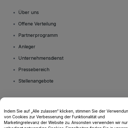
Über uns
Offene Verteilung
Partnerprogramm
Anleger
Unternehmensdienst
Pressebereich
Stellenangebote
Haben Sie Fragen?
Indem Sie auf „Alle zulassen“ klicken, stimmen Sie der Verwendu
Hilfe-Center / Kontakt
von Cookies zur Verbesserung der Funktionalität und
Marketingrelevanz der Website zu. Ansonsten verwenden wir nur