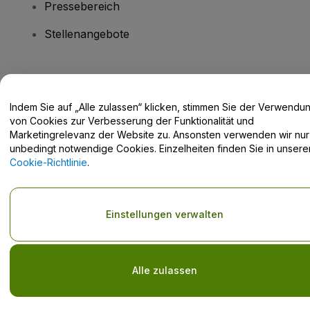
Pressebereich
Stellenangebote
Haben Sie Fragen?
Indem Sie auf „Alle zulassen“ klicken, stimmen Sie der Verwendu
Hilfe-Center / Kontakt
von Cookies zur Verbesserung der Funktionalität und
Marketingrelevanz der Website zu. Ansonsten verwenden wir nur
unbedingt notwendige Cookies. Einzelheiten finden Sie in unsere
Cookie-Richtlinie
.
Urheberrecht © viagogo GmbH 2026
Angaben zum Unternehmen
Durch die Nutzung dieser Website akzeptieren Sie die
Allgemeinen
Einstellungen verwalten
Geschäftsbedingungen
und die
Datenschutzerklärung
sowie die
Cookie-Richtlinie
und
Datenschutzrichtlinie für Mobilanwendungen
Keine Weitergabe meiner personenbezogenen Daten/Ihre
Datenschutzoptionen
Alle zulassen