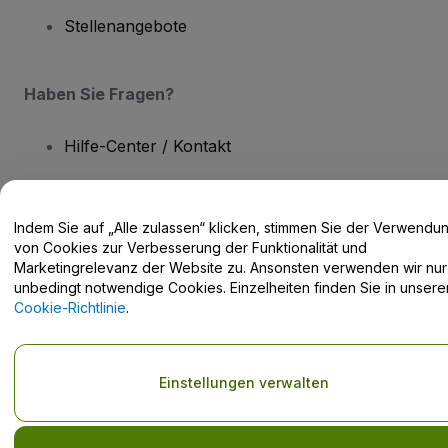
Stellenangebote
Haben Sie Fragen?
Hilfe-Center / Kontakt
Indem Sie auf „Alle zulassen“ klicken, stimmen Sie der Verwendu
von Cookies zur Verbesserung der Funktionalität und
Urheberrecht © viagogo GmbH 2026
Angaben zum Unternehmen
Marketingrelevanz der Website zu. Ansonsten verwenden wir nur
Durch die Nutzung dieser Website akzeptieren Sie die
Allgemeinen
unbedingt notwendige Cookies. Einzelheiten finden Sie in unsere
Geschäftsbedingungen
und die
Datenschutzerklärung
sowie die
Cookie-Richtlinie
.
Cookie-Richtlinie
und
Datenschutzrichtlinie für Mobilanwendungen
Keine Weitergabe meiner personenbezogenen Daten/Ihre
Datenschutzoptionen
Einstellungen verwalten