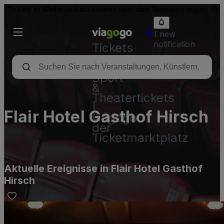
Tickets im Weiterverkauf können über dem Nennwert liegen.
1 new
notification
Tickets
-
Konzert-,
Sport-
&
Theatertickets
|
Flair Hotel Gasthof Hirsch
viagogo
der
Ticketmarktplatz
Aktuelle Ereignisse in Flair Hotel Gasthof
Hirsch