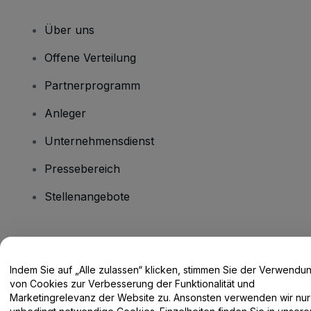
Über uns
Offene Verteilung
Partnerprogramm
Anleger
Unternehmensdienst
Pressebereich
Stellenangebote
Haben Sie Fragen?
Indem Sie auf „Alle zulassen“ klicken, stimmen Sie der Verwendu
Hilfe-Center / Kontakt
von Cookies zur Verbesserung der Funktionalität und
Marketingrelevanz der Website zu. Ansonsten verwenden wir nur