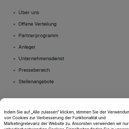
Über uns
Offene Verteilung
Partnerprogramm
Anleger
Unternehmensdienst
Pressebereich
Stellenangebote
Haben Sie Fragen?
Indem Sie auf „Alle zulassen“ klicken, stimmen Sie der Verwendu
Hilfe-Center / Kontakt
von Cookies zur Verbesserung der Funktionalität und
Marketingrelevanz der Website zu. Ansonsten verwenden wir nur