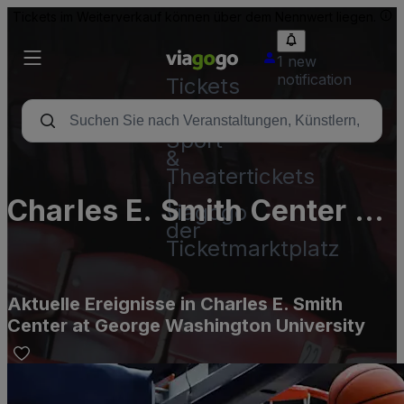
Tickets im Weiterverkauf können über dem Nennwert liegen.
1 new
notification
Tickets
-
Konzert-,
Sport-
&
Theatertickets
|
Charles E. Smith Center at
viagogo
der
George Washington
Ticketmarktplatz
University
Aktuelle Ereignisse in Charles E. Smith
Center at George Washington University