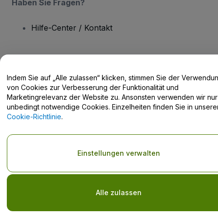
Haben Sie Fragen?
Hilfe-Center / Kontakt
Indem Sie auf „Alle zulassen“ klicken, stimmen Sie der Verwendu
Urheberrecht © viagogo GmbH 2026
Angaben zum Unternehmen
von Cookies zur Verbesserung der Funktionalität und
Durch die Nutzung dieser Website akzeptieren Sie die
Allgemeinen
Marketingrelevanz der Website zu. Ansonsten verwenden wir nur
Geschäftsbedingungen
und die
Datenschutzerklärung
sowie die
unbedingt notwendige Cookies. Einzelheiten finden Sie in unsere
Cookie-Richtlinie
und
Datenschutzrichtlinie für Mobilanwendungen
Cookie-Richtlinie
.
Keine Weitergabe meiner personenbezogenen Daten/Ihre
Datenschutzoptionen
Einstellungen verwalten
Alle zulassen