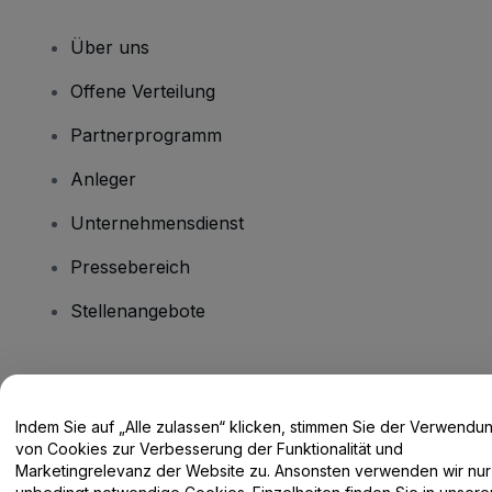
Über uns
Offene Verteilung
Partnerprogramm
Anleger
Unternehmensdienst
Pressebereich
Stellenangebote
Haben Sie Fragen?
Indem Sie auf „Alle zulassen“ klicken, stimmen Sie der Verwendu
Hilfe-Center / Kontakt
von Cookies zur Verbesserung der Funktionalität und
Marketingrelevanz der Website zu. Ansonsten verwenden wir nur