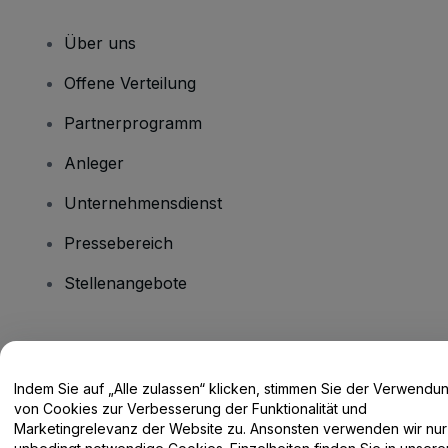
Über uns
Offene Verteilung
Partnerprogramm
Anleger
Unternehmensdienst
Pressebereich
Stellenangebote
Haben Sie Fragen?
Indem Sie auf „Alle zulassen“ klicken, stimmen Sie der Verwendu
Hilfe-Center / Kontakt
von Cookies zur Verbesserung der Funktionalität und
Marketingrelevanz der Website zu. Ansonsten verwenden wir nur