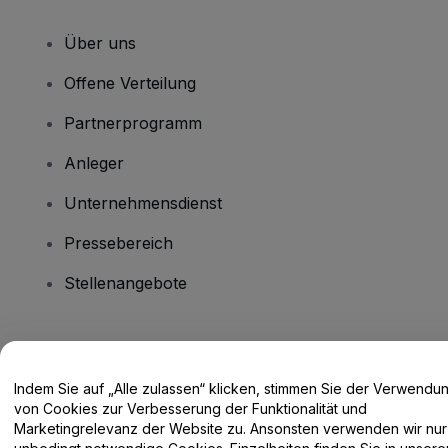
Über uns
Offene Verteilung
Partnerprogramm
Anleger
Unternehmensdienst
Pressebereich
Stellenangebote
Haben Sie Fragen?
Indem Sie auf „Alle zulassen“ klicken, stimmen Sie der Verwendu
Hilfe-Center / Kontakt
von Cookies zur Verbesserung der Funktionalität und
Marketingrelevanz der Website zu. Ansonsten verwenden wir nur