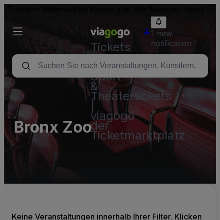
Tickets im Weiterverkauf können über dem Nennwert liegen.
1 new
notification
Tickets
-
Konzert-,
Sport-
&
Theatertickets
|
viagogo
Bronx Zoo
der
Ticketmarktplatz
Keine Veranstaltungen innerhalb Ihrer Filter. Klicken