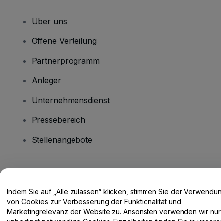
Über uns
Offene Verteilung
Partnerprogramm
Anleger
Unternehmensdienst
Pressebereich
Stellenangebote
Haben Sie Fragen?
Indem Sie auf „Alle zulassen“ klicken, stimmen Sie der Verwendu
Hilfe-Center / Kontakt
von Cookies zur Verbesserung der Funktionalität und
Marketingrelevanz der Website zu. Ansonsten verwenden wir nur